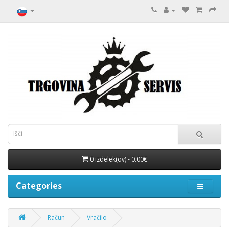
0 izdelek(ov) - 0.00€
Categories
Račun
Vračilo