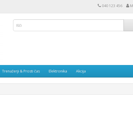
040 123 456
M
Trenažerji & Prosti čas
Elektronika
Akcija