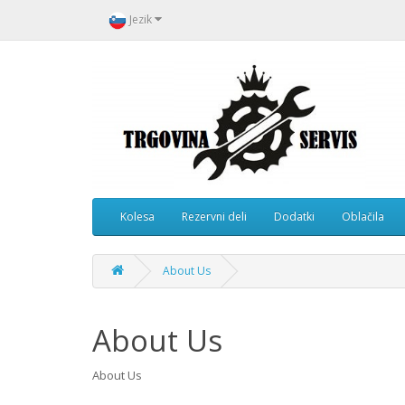
Jezik
Kolesa
Rezervni deli
Dodatki
Oblačila
About Us
About Us
About Us