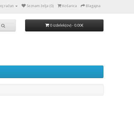
oj račun
Seznam želja (0)
Košarica
Blagajna
0 izdelek(ov) - 0.00€